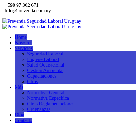
+598 97 302 671
info@preventia.com.uy
Home
Nosotros
Servicios
Seguridad Laboral
Higiene Laboral
Salud Ocupacional
Gestión Ambiental
Capacitaciones
Otros
Más
Normativa General
Normativa Específica
Otras Reglamentaciones
Ordenanzas
Blog
Contacto