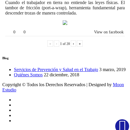
Cuando el trabajador en tierra no entiende las leyes físicas. El
tambor de fricción (port-a-wrap), herramienta fundamental para
descender trozas de manera controlada.
0
0
View on facebook
«
‹
›
»
1
of
20
Blog
Servicios de Prevención y Salud en el Trabajo
3 marzo, 2019
Quiénes Somos
22 diciembre, 2018
Copyright © Todos los Derechos Reservados | Designed by
Moon
Estudio