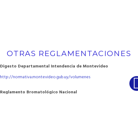
OTRAS REGLAMENTACIONES
Digesto Departamental Intendencia de Montevideo
http://normativa.montevideo.gub.uy/volumenes
Reglamento Bromatológico Nacional
https://www.impo.com.uy/bases/decretos-reglamento/315-1994/5
Reglamento de UTE
https://portal.ute.com.uy/clientes/tramites-y-servicios/tecnicos-y-firmas-
instaladoras/reglamento-de-baja-tension